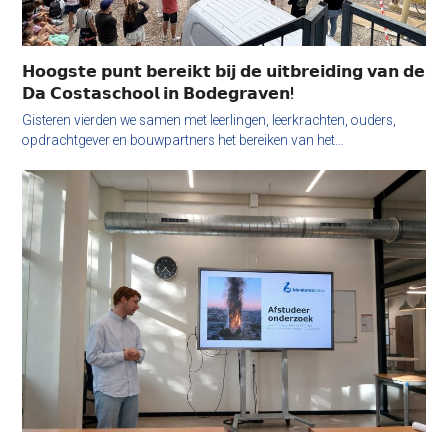
𝗛𝗼𝗼𝗴𝘀𝘁𝗲 𝗽𝘂𝗻𝘁 𝗯𝗲𝗿𝗲𝗶𝗸𝘁 𝗯𝗶𝗷 𝗱𝗲 𝘂𝗶𝘁𝗯𝗿𝗲𝗶𝗱𝗶𝗻𝗴 𝘃𝗮𝗻 𝗱𝗲
𝗗𝗮 𝗖𝗼𝘀𝘁𝗮𝘀𝗰𝗵𝗼𝗼𝗹 𝗶𝗻 𝗕𝗼𝗱𝗲𝗴𝗿𝗮𝘃𝗲𝗻!
Gisteren vierden we samen met leerlingen, leerkrachten, ouders,
opdrachtgever en bouwpartners het bereiken van het…