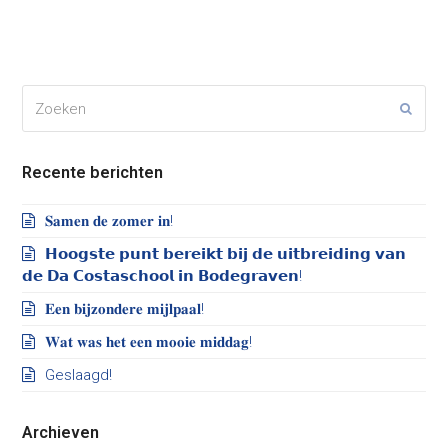
Zoeken
Verze
Recente berichten
𝐒𝐚𝐦𝐞𝐧 𝐝𝐞 𝐳𝐨𝐦𝐞𝐫 𝐢𝐧!
𝗛𝗼𝗼𝗴𝘀𝘁𝗲 𝗽𝘂𝗻𝘁 𝗯𝗲𝗿𝗲𝗶𝗸𝘁 𝗯𝗶𝗷 𝗱𝗲 𝘂𝗶𝘁𝗯𝗿𝗲𝗶𝗱𝗶𝗻𝗴 𝘃𝗮𝗻
𝗱𝗲 𝗗𝗮 𝗖𝗼𝘀𝘁𝗮𝘀𝗰𝗵𝗼𝗼𝗹 𝗶𝗻 𝗕𝗼𝗱𝗲𝗴𝗿𝗮𝘃𝗲𝗻!
𝐄𝐞𝐧 𝐛𝐢𝐣𝐳𝐨𝐧𝐝𝐞𝐫𝐞 𝐦𝐢𝐣𝐥𝐩𝐚𝐚𝐥!
𝐖𝐚𝐭 𝐰𝐚𝐬 𝐡𝐞𝐭 𝐞𝐞𝐧 𝐦𝐨𝐨𝐢𝐞 𝐦𝐢𝐝𝐝𝐚𝐠!
Geslaagd!
Archieven