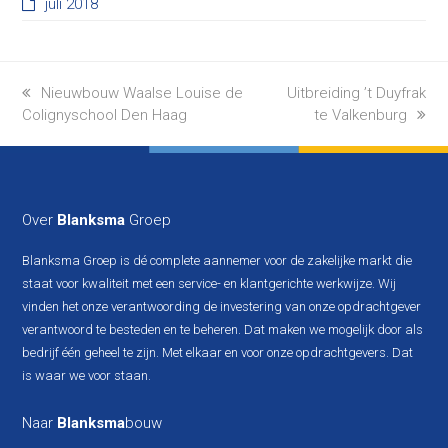
juli 2018
previous
next
Nieuwbouw Waalse Louise de
Uitbreiding ’t Duyfrak
post:
post:
Colignyschool Den Haag
te Valkenburg
Over
Blanksma
Groep
Blanksma Groep is dé complete aannemer voor de zakelijke markt die
staat voor kwaliteit met een service- en klantgerichte werkwijze. Wij
vinden het onze verantwoording de investering van onze opdrachtgever
verantwoord te besteden en te beheren. Dat maken we mogelijk door als
bedrijf één geheel te zijn. Met elkaar en voor onze opdrachtgevers. Dat
is waar we voor staan.
Naar
Blanksma
bouw