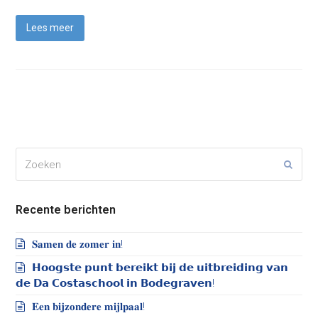
Lees meer
Zoeken
Verze
Recente berichten
𝐒𝐚𝐦𝐞𝐧 𝐝𝐞 𝐳𝐨𝐦𝐞𝐫 𝐢𝐧!
𝗛𝗼𝗼𝗴𝘀𝘁𝗲 𝗽𝘂𝗻𝘁 𝗯𝗲𝗿𝗲𝗶𝗸𝘁 𝗯𝗶𝗷 𝗱𝗲 𝘂𝗶𝘁𝗯𝗿𝗲𝗶𝗱𝗶𝗻𝗴 𝘃𝗮𝗻
𝗱𝗲 𝗗𝗮 𝗖𝗼𝘀𝘁𝗮𝘀𝗰𝗵𝗼𝗼𝗹 𝗶𝗻 𝗕𝗼𝗱𝗲𝗴𝗿𝗮𝘃𝗲𝗻!
𝐄𝐞𝐧 𝐛𝐢𝐣𝐳𝐨𝐧𝐝𝐞𝐫𝐞 𝐦𝐢𝐣𝐥𝐩𝐚𝐚𝐥!