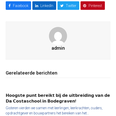
Facebook
LinkedIn
Twitter
Pinterest
admin
Gerelateerde berichten
𝗛𝗼𝗼𝗴𝘀𝘁𝗲 𝗽𝘂𝗻𝘁 𝗯𝗲𝗿𝗲𝗶𝗸𝘁 𝗯𝗶𝗷 𝗱𝗲 𝘂𝗶𝘁𝗯𝗿𝗲𝗶𝗱𝗶𝗻𝗴 𝘃𝗮𝗻 𝗱𝗲
𝗗𝗮 𝗖𝗼𝘀𝘁𝗮𝘀𝗰𝗵𝗼𝗼𝗹 𝗶𝗻 𝗕𝗼𝗱𝗲𝗴𝗿𝗮𝘃𝗲𝗻!
Gisteren vierden we samen met leerlingen, leerkrachten, ouders,
opdrachtgever en bouwpartners het bereiken van het…