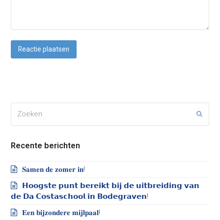
Zoeken
Verze
Recente berichten
𝐒𝐚𝐦𝐞𝐧 𝐝𝐞 𝐳𝐨𝐦𝐞𝐫 𝐢𝐧!
𝗛𝗼𝗼𝗴𝘀𝘁𝗲 𝗽𝘂𝗻𝘁 𝗯𝗲𝗿𝗲𝗶𝗸𝘁 𝗯𝗶𝗷 𝗱𝗲 𝘂𝗶𝘁𝗯𝗿𝗲𝗶𝗱𝗶𝗻𝗴 𝘃𝗮𝗻
𝗱𝗲 𝗗𝗮 𝗖𝗼𝘀𝘁𝗮𝘀𝗰𝗵𝗼𝗼𝗹 𝗶𝗻 𝗕𝗼𝗱𝗲𝗴𝗿𝗮𝘃𝗲𝗻!
𝐄𝐞𝐧 𝐛𝐢𝐣𝐳𝐨𝐧𝐝𝐞𝐫𝐞 𝐦𝐢𝐣𝐥𝐩𝐚𝐚𝐥!