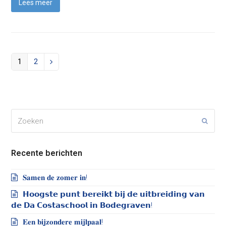
Lees meer
Page
Page
1
2
Volgende
Zoeken
Verze
Recente berichten
𝐒𝐚𝐦𝐞𝐧 𝐝𝐞 𝐳𝐨𝐦𝐞𝐫 𝐢𝐧!
𝗛𝗼𝗼𝗴𝘀𝘁𝗲 𝗽𝘂𝗻𝘁 𝗯𝗲𝗿𝗲𝗶𝗸𝘁 𝗯𝗶𝗷 𝗱𝗲 𝘂𝗶𝘁𝗯𝗿𝗲𝗶𝗱𝗶𝗻𝗴 𝘃𝗮𝗻
𝗱𝗲 𝗗𝗮 𝗖𝗼𝘀𝘁𝗮𝘀𝗰𝗵𝗼𝗼𝗹 𝗶𝗻 𝗕𝗼𝗱𝗲𝗴𝗿𝗮𝘃𝗲𝗻!
𝐄𝐞𝐧 𝐛𝐢𝐣𝐳𝐨𝐧𝐝𝐞𝐫𝐞 𝐦𝐢𝐣𝐥𝐩𝐚𝐚𝐥!