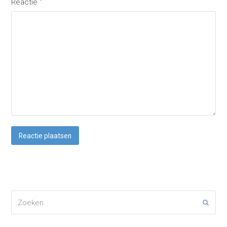
Reactie
*
Zoeken
Verze