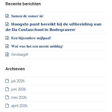
Recente berichten
𝐒𝐚𝐦𝐞𝐧 𝐝𝐞 𝐳𝐨𝐦𝐞𝐫 𝐢𝐧!
𝗛𝗼𝗼𝗴𝘀𝘁𝗲 𝗽𝘂𝗻𝘁 𝗯𝗲𝗿𝗲𝗶𝗸𝘁 𝗯𝗶𝗷 𝗱𝗲 𝘂𝗶𝘁𝗯𝗿𝗲𝗶𝗱𝗶𝗻𝗴 𝘃𝗮𝗻
𝗱𝗲 𝗗𝗮 𝗖𝗼𝘀𝘁𝗮𝘀𝗰𝗵𝗼𝗼𝗹 𝗶𝗻 𝗕𝗼𝗱𝗲𝗴𝗿𝗮𝘃𝗲𝗻!
𝐄𝐞𝐧 𝐛𝐢𝐣𝐳𝐨𝐧𝐝𝐞𝐫𝐞 𝐦𝐢𝐣𝐥𝐩𝐚𝐚𝐥!
𝐖𝐚𝐭 𝐰𝐚𝐬 𝐡𝐞𝐭 𝐞𝐞𝐧 𝐦𝐨𝐨𝐢𝐞 𝐦𝐢𝐝𝐝𝐚𝐠!
Geslaagd!
Archieven
juli 2026
juni 2026
mei 2026
april 2026