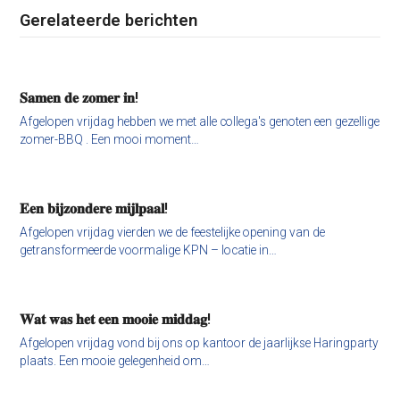
Gerelateerde berichten
𝐒𝐚𝐦𝐞𝐧 𝐝𝐞 𝐳𝐨𝐦𝐞𝐫 𝐢𝐧!
Afgelopen vrijdag hebben we met alle collega's genoten een gezellige
zomer-BBQ . Een mooi moment…
𝐄𝐞𝐧 𝐛𝐢𝐣𝐳𝐨𝐧𝐝𝐞𝐫𝐞 𝐦𝐢𝐣𝐥𝐩𝐚𝐚𝐥!
Afgelopen vrijdag vierden we de feestelijke opening van de
getransformeerde voormalige KPN – locatie in…
𝐖𝐚𝐭 𝐰𝐚𝐬 𝐡𝐞𝐭 𝐞𝐞𝐧 𝐦𝐨𝐨𝐢𝐞 𝐦𝐢𝐝𝐝𝐚𝐠!
Afgelopen vrijdag vond bij ons op kantoor de jaarlijkse Haringparty
plaats. Een mooie gelegenheid om…