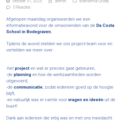
oktober 31, 2025
admin
Blanskma Groep
0 Reacties
Afgelopen maandag organiseerden we een
informatieavond voor de omwonenden van de
Da Costa
School in Bodegraven.
Tijdens de avond stelden we ons project-team voor en
vertelden we meer over:
-het
project
en wat er precies gaat gebeuren,
-de
planning
en hoe de werkzaamheden worden
uitgevoerd,
-de
communicatie
, zodat iedereen goed op de hoogte
blijft,
-en natuurlijk was er ruimte voor
vragen en ideeën
uit de
buurt!
Dank aan iedereen die erbij was en met ons meedacht.