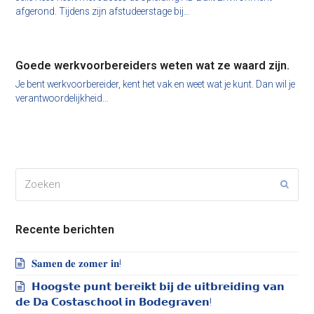
afgerond. Tijdens zijn afstudeerstage bij…
Goede werkvoorbereiders weten wat ze waard zijn.
Je bent werkvoorbereider, kent het vak en weet wat je kunt. Dan wil je
verantwoordelijkheid…
Zoeken
Verze
Recente berichten
𝐒𝐚𝐦𝐞𝐧 𝐝𝐞 𝐳𝐨𝐦𝐞𝐫 𝐢𝐧!
𝗛𝗼𝗼𝗴𝘀𝘁𝗲 𝗽𝘂𝗻𝘁 𝗯𝗲𝗿𝗲𝗶𝗸𝘁 𝗯𝗶𝗷 𝗱𝗲 𝘂𝗶𝘁𝗯𝗿𝗲𝗶𝗱𝗶𝗻𝗴 𝘃𝗮𝗻
𝗱𝗲 𝗗𝗮 𝗖𝗼𝘀𝘁𝗮𝘀𝗰𝗵𝗼𝗼𝗹 𝗶𝗻 𝗕𝗼𝗱𝗲𝗴𝗿𝗮𝘃𝗲𝗻!