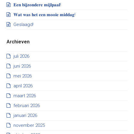
𝐄𝐞𝐧 𝐛𝐢𝐣𝐳𝐨𝐧𝐝𝐞𝐫𝐞 𝐦𝐢𝐣𝐥𝐩𝐚𝐚𝐥!
𝐖𝐚𝐭 𝐰𝐚𝐬 𝐡𝐞𝐭 𝐞𝐞𝐧 𝐦𝐨𝐨𝐢𝐞 𝐦𝐢𝐝𝐝𝐚𝐠!
Geslaagd!
Archieven
juli 2026
juni 2026
mei 2026
april 2026
maart 2026
februari 2026
januari 2026
november 2025