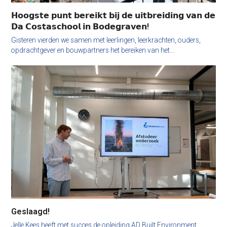
𝗛𝗼𝗼𝗴𝘀𝘁𝗲 𝗽𝘂𝗻𝘁 𝗯𝗲𝗿𝗲𝗶𝗸𝘁 𝗯𝗶𝗷 𝗱𝗲 𝘂𝗶𝘁𝗯𝗿𝗲𝗶𝗱𝗶𝗻𝗴 𝘃𝗮𝗻 𝗱𝗲
𝗗𝗮 𝗖𝗼𝘀𝘁𝗮𝘀𝗰𝗵𝗼𝗼𝗹 𝗶𝗻 𝗕𝗼𝗱𝗲𝗴𝗿𝗮𝘃𝗲𝗻!
Gisteren vierden we samen met leerlingen, leerkrachten, ouders,
opdrachtgever en bouwpartners het bereiken van het…
Geslaagd!
Jelle Kees heeft met succes de opleiding AD Built Environment